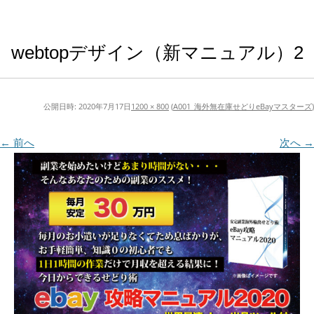
webtopデザイン（新マニュアル）2
公開日時:
2020年7月17日
1200 × 800
(
A001_海外無在庫せどりeBayマスターズ
)
← 前へ
次へ →