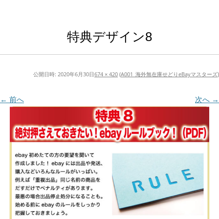
特典デザイン8
公開日時:
2020年6月30日
674 × 420
(
A001_海外無在庫せどりeBayマスターズ
)
← 前へ
次へ →