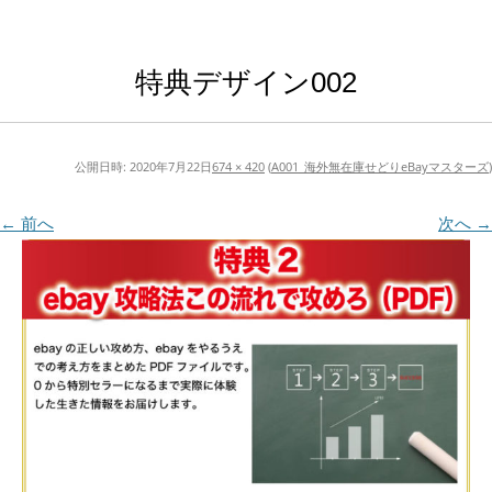
特典デザイン002
公開日時:
2020年7月22日
674 × 420
(
A001_海外無在庫せどりeBayマスターズ
)
← 前へ
次へ →