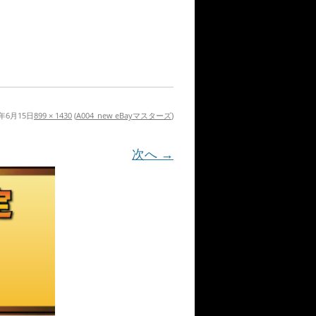
3年6月15日
899 × 1430
(
A004_new eBayマスターズ
)
次へ →