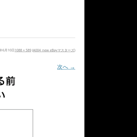
3年6月10日
1088 × 589
(
A004_new eBayマスターズ
)
次へ →