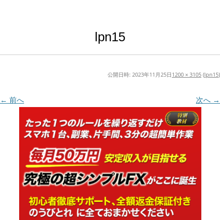
lpn15
公開日時:
2023年11月25日
1200 × 3105
(
lpn15
)
← 前へ
次へ →