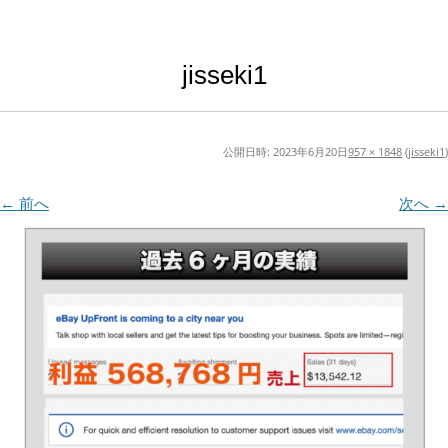
jisseki1
公開日時:
2023年6月20日
957 × 1848
(
jisseki1
)
← 前へ
次へ →