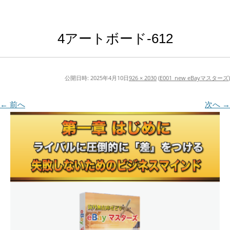
4アートボード-612
公開日時:
2025年4月10日
926 × 2030
(
E001_new eBayマスターズ
)
← 前へ
次へ →