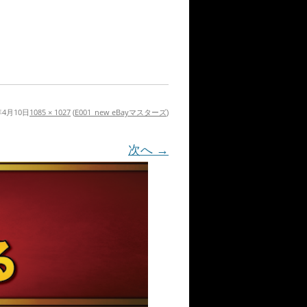
年4月10日
1085 × 1027
(
E001_new eBayマスターズ
)
次へ →