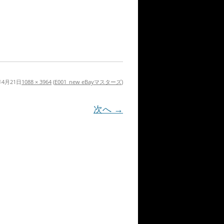
年4月21日
1088 × 3964
(
E001_new eBayマスターズ
)
次へ →