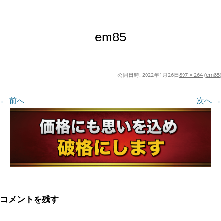
em85
公開日時:
2022年1月26日
897 × 264
(
em85
)
← 前へ
次へ →
コメントを残す