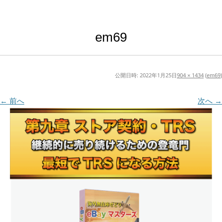
em69
公開日時:
2022年1月25日
904 × 1434
(
em69
)
← 前へ
次へ →