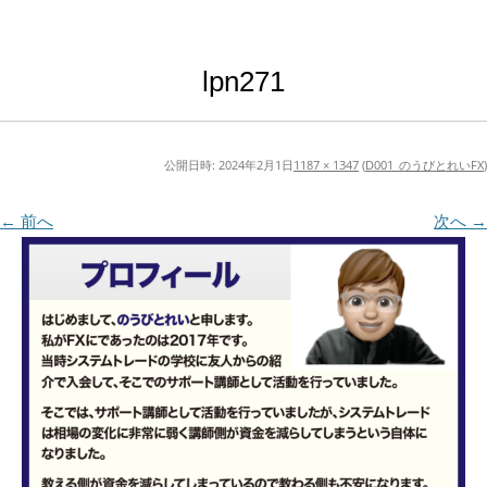
lpn271
公開日時:
2024年2月1日
1187 × 1347
(
D001_のうびとれいFX
)
← 前へ
次へ →