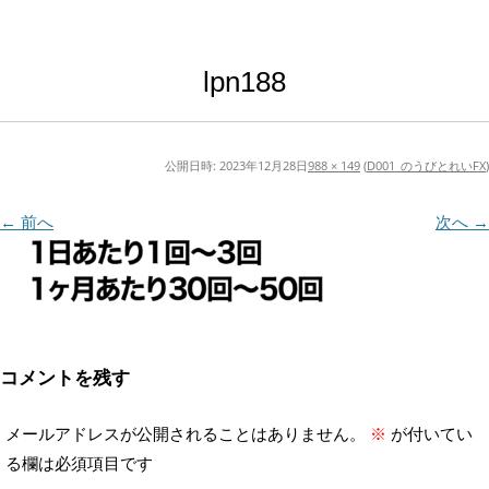
lpn188
公開日時:
2023年12月28日
988 × 149
(
D001_のうびとれいFX
)
← 前へ
次へ →
コメントを残す
メールアドレスが公開されることはありません。
※
が付いてい
る欄は必須項目です