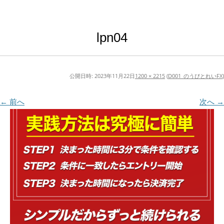
lpn04
公開日時:
2023年11月22日
1200 × 2215
(
D001_のうびとれいFX
)
← 前へ
次へ →