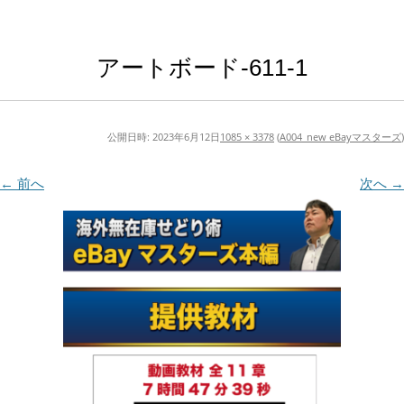
アートボード-611-1
公開日時:
2023年6月12日
1085 × 3378
(
A004_new eBayマスターズ
)
← 前へ
次へ →