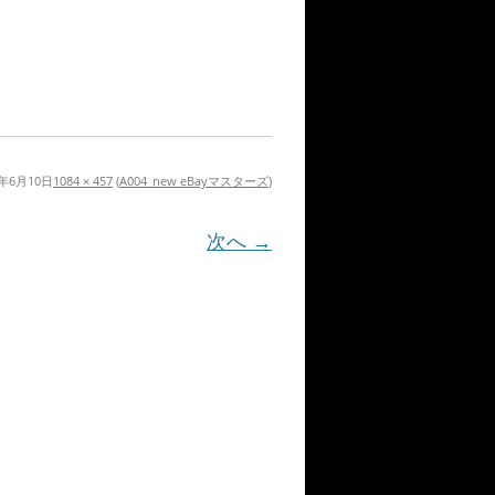
3年6月10日
1084 × 457
(
A004_new eBayマスターズ
)
次へ →