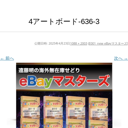
4アートボード-636-3
公開日時:
2025年4月23日
1088 × 2003
(
E001_new eBayマスターズ
)
← 前へ
次へ →